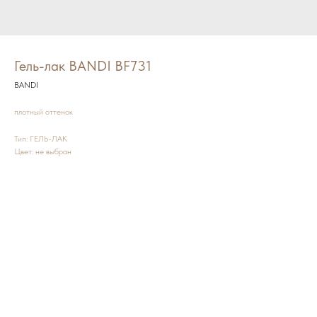
Гель-лак BANDI BF731
BANDI
плотный оттенок
Тип: ГЕЛЬ-ЛАК
Цвет: не выбран