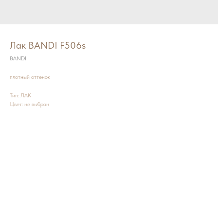
Лак BANDI F506s
BANDI
плотный оттенок
Тип: ЛАК
Цвет: не выбран