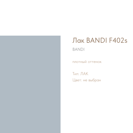
Лак BANDI F402s
BANDI
плотный оттенок
Тип: ЛАК
Цвет: не выбран