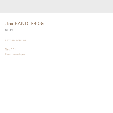
Лак BANDI F403s
BANDI
плотный оттенок
Тип: ЛАК
Цвет: не выбран